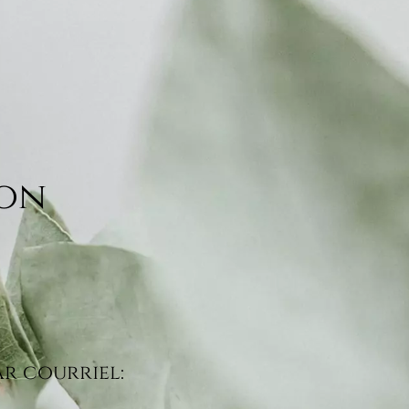
ion
r courriel: