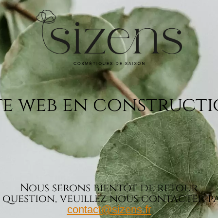
te web en construct
Nous serons bientôt de retour
 question, veuillez nous contacter pa
contact@sizens.fr